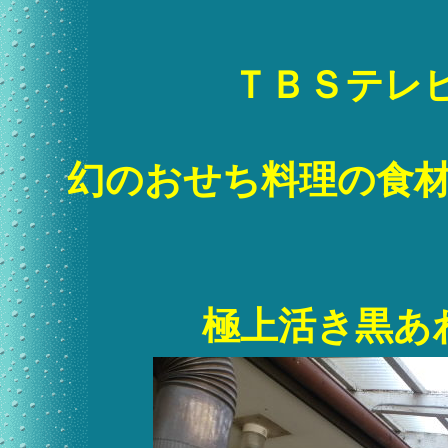
ＴＢＳテレ
幻のおせち料理の食
極上活き黒あ