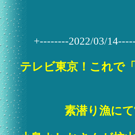
+--------2022/03/14------
テレビ東京！これで「
素潜り漁にて