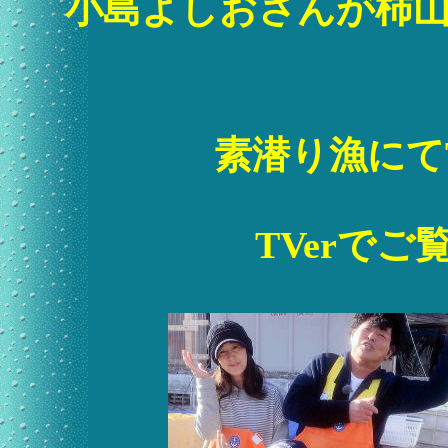
小島よしおさんが柿
素潜り漁にて
TVerで