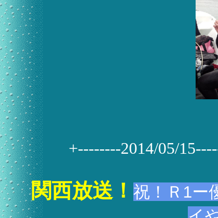
+--------2014/05/15------
関西放送！
祝！Ｒ1ー
イ