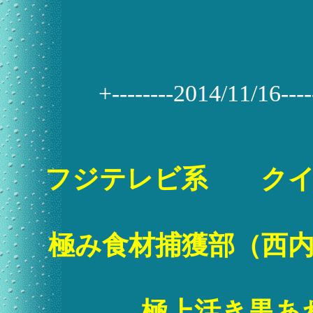
+--------2014/11/16------
フジテレビ系 クイ
極み食材捕獲部（西
極上活き黒あ