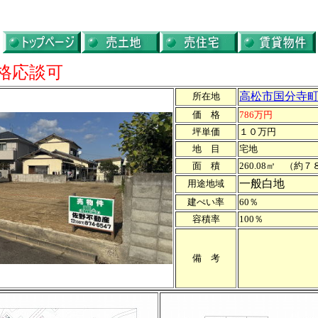
格応談可
高松市国分寺町新
所在地
価 格
786万円
坪単価
１０万円
地 目
宅地
面 積
260.08㎡ （約
一般白地
用途地域
建ぺい率
60％
容積率
100％
備 考