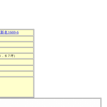
名1669-6
７８．６７坪）