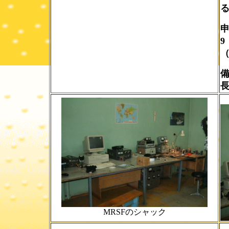
申
（
MRSFのシャック