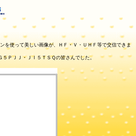
ンを使って美しい画像が、ＨＦ・Ｖ・ＵＨＦ等で交信できま
ＴＷ・ＪＧ５ＰＪＪ・ＪＩ５ＴＳＱの皆さんでした。
・２１，３４０ＭＨ付近です。