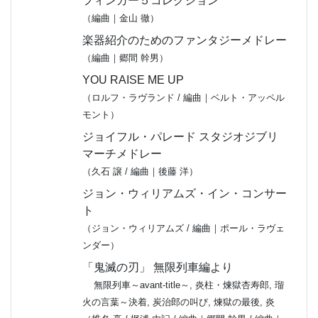
フィンガー５コレクション
（編曲｜金山 徹）
楽器紹介のためのファンタジーメドレー
（編曲｜郷間 幹男）
YOU RAISE ME UP
（ロルフ・ラヴランド / 編曲｜ベルト・アッペル
モント）
ジョイフル・パレード スタジオジブリ
マーチメドレー
（久石 譲 / 編曲｜後藤 洋）
ジョン・ウィリアムズ・イン・コンサー
ト
（ジョン・ウィリアムズ / 編曲｜ポール・ラヴェ
ンダー）
「鬼滅の刃」 無限列車編より
無限列車～avant-title～, 炎柱・煉󠄁獄杏寿郎, 瑠
火の言葉～決着, 炭治郎の叫び, 煉󠄁獄の最後, 炎