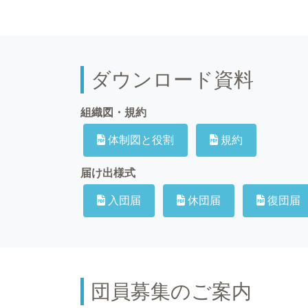
ダウンロード資料
組織図・規約
体制図と役割
規約
届け出様式
入団届
休団届
復団届
団員募集のご案内