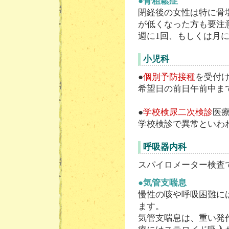
●骨粗鬆症
閉経後の女性は特に骨
が低くなった方も要注
週に1回、もしくは月
小児科
●
個別予防接種
を受付
希望日の前日午前中ま
●
学校検尿二次検診
医
学校検診で異常といわ
呼吸器内科
スパイロメーター検査
●気管支喘息
慢性の咳や呼吸困難に
ます。
気管支喘息は、重い発