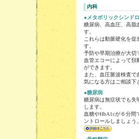
内科
●メタボリックシンド
糖尿病、高血圧、高脂
す。
これらは動脈硬化を促
す。
予防や早期治療が大切
血管エコーによって頚
ができます。
また、血圧脈波検査で
気になる方はご相談下
●糖尿病
糖尿病は無症状でも失
します。
血糖やHbA1cが６分
ントロールしましょう