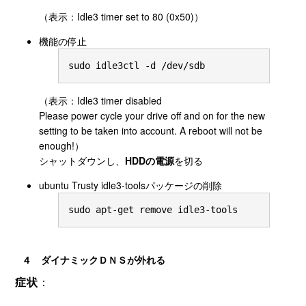
（表示：Idle3 timer set to 80 (0x50)）
機能の停止
sudo idle3ctl -d /dev/sdb
（表示：Idle3 timer disabled
Please power cycle your drive off and on for the new
setting to be taken into account. A reboot will not be
enough!）
シャットダウンし、
HDDの電源
を切る
ubuntu Trusty idle3-toolsパッケージの削除
sudo apt-get remove idle3-tools
４ ダイナミックＤＮＳが外れる
症状
：