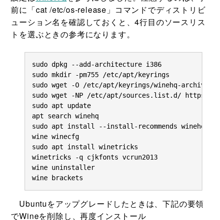
前に「cat /etc/os-release」コマンドでディストリビ
ューション名を確認しておくと、4行目のソースリス
トを選ぶときの参考になります。
sudo dpkg --add-architecture i386

sudo mkdir -pm755 /etc/apt/keyrings

sudo wget -O /etc/apt/keyrings/winehq-archive.ke
sudo wget -NP /etc/apt/sources.list.d/ https://d
sudo apt update

apt search winehq

sudo apt install --install-recommends winehq-sta
wine winecfg

sudo apt install winetricks

winetricks -q cjkfonts vcrun2013

wine uninstaller

wine brackets
Ubuntuをアップグレードしたときは、下記の要領
でWineを削除し、再度インストール