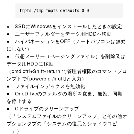
tmpfs /tmp tmpfs defaults 0 0
※ SSDにWindowsをインストールしたときの設定
● ユーザーフォルダーをデータ用HDDへ移動
● ハイバネーションをOFF（ノートパソコンは無効
にしない）
● 仮想メモリー（ページングファイル）を削除又は
データ用HDDに移動
（cmd ctrl+Shift+return で管理者権限のコマンドプロ
ンプトで｢powercfg /h off｣と入力）
● ファイルインデックスを無効化
● OneDriveのフォルダの場所を変更、無効、同期
を停止する
● Cドライブのクリーンアップ
（「システムファイルのクリーンアップ」とその他オ
プションタブの「システムの復元とシャドウコピ
ー」）