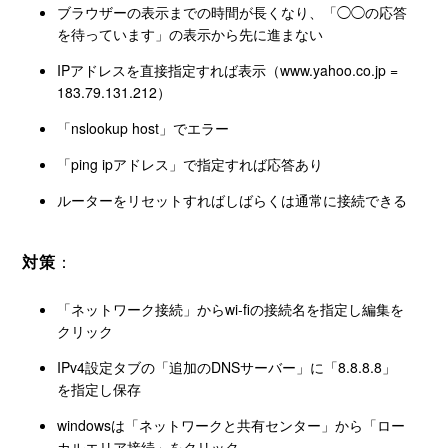
ブラウザーの表示までの時間が長くなり、「◯◯の応答
を待っています」の表示から先に進まない
IPアドレスを直接指定すれば表示（www.yahoo.co.jp =
183.79.131.212）
「nslookup host」でエラー
「ping ipアドレス」で指定すれば応答あり
ルーターをリセットすればしばらくは通常に接続できる
対策
：
「ネットワーク接続」からwi-fiの接続名を指定し編集を
クリック
IPv4設定タブの「追加のDNSサーバー」に「8.8.8.8」
を指定し保存
windowsは「ネットワークと共有センター」から「ロー
カルエリア接続」をクリック