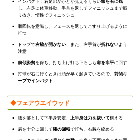
インパクト：右足のかかとが見えるくらい
頭を右に残
し
、左足に体重移動、手首を返してフィニッシュまで振
り抜き、惰性でフィニッシュ
順回転を意識し、フェースを返してこすり上げるように
打つ
トップで
右脇が開かない
、また、左手首が
折れない
よう
注意
前傾姿勢
を保ち、打ち上げ打ち下ろしも
肩を水平
に回す
打球が右に行くときは頭が早く起きているので、
前傾キ
ープでインパクト
◆フェアウエイウッド
腰を落として下半身安定、
上半身は力を抜いて
構える
肩を十分に回して
腰の回転
で打ち、右脇を絞める
バックスイングは
肩から始動
、左肩が正面に来るまで回