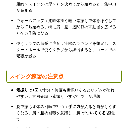
距離？スイングの形？）を決めてから始めると、集中力
が高まる
ウォームアップ：柔軟体操や軽い素振りで体をほぐして
から打ち始める。特に肩・腰・股関節の可動域を広げる
とケガ予防になる
使うクラブの順番に注意：実際のラウンドを想定し、ス
タートホールで使うクラブから練習すると、コースでの
緊張が減る
スイング練習の注意点
素振りは1回
で十分：何度も素振りするとリズムが崩れ
やすい。方向確認→素振り→すぐ打つ、が理想
腕で振らず体の回転で打つ：
手に力
が入ると曲がりやす
くなる。
肩・腰の回転
を意識し、腕は“
ついてくる
”感覚
で