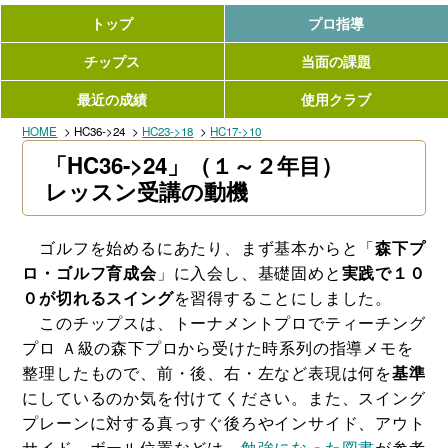
トップ
プロ指導
チップス
当面の課題
最近の成績
使用クラブ
HOME
HC36->24
HC23->18
HC17->10
「HC36->24」（１～２年目）
レッスン受講の動機
ゴルフを始めるにあたり、まず基本からと「
森下プ
ロ・ゴルフ育成会
」に入会し、基礎固めと
実践で１０
０が切れるスイング
を習得することにしました。
このチップスは、トーナメントプロでティーチング
プロ Ａ級の森下プロから受けた時系列の指導メモを
整理したもので、前・後、右・左など表現は何を
基準
にしているのか気を付けてください。また、スイング
プレーンに対する真っすぐ後ろやインサイド、アウト
サイド、ボール位置などは、
勉強になった図書
が参考