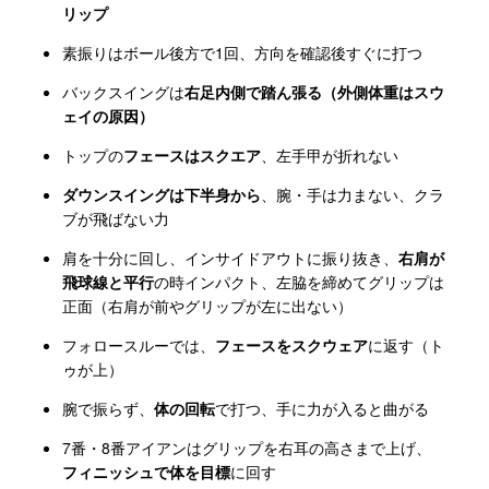
リップ
素振りはボール後方で1回、方向を確認後すぐに打つ
バックスイングは
右足内側で踏ん張る（外側体重はスウ
ェイの原因）
トップの
フェースはスクエア
、左手甲が折れない
ダウンスイングは下半身から
、腕・手は力まない、クラ
ブが飛ばない力
肩を十分に回し、インサイドアウトに振り抜き、
右肩が
飛球線と平行
の時インパクト、左脇を締めてグリップは
正面（右肩が前やグリップが左に出ない）
フォロースルーでは、
フェースをスクウェア
に返す（ト
ゥが上）
腕で振らず、
体の回転
で打つ、手に力が入ると曲がる
7番・8番アイアンはグリップを右耳の高さまで上げ、
フィニッシュで体を目標
に回す