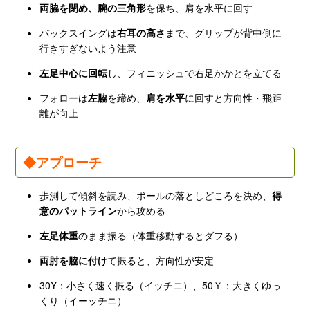
両脇を閉め、腕の三角形
を保ち、肩を水平に回す
バックスイングは
右耳の高さ
まで、グリップが背中側に
行きすぎないよう注意
左足中心に回転
し、フィニッシュで右足かかとを立てる
フォローは
左脇
を締め、
肩を水平
に回すと方向性・飛距
離が向上
◆アプローチ
歩測して傾斜を読み、ボールの落としどころを決め、
得
意のパットライン
から攻める
左足体重
のまま振る（体重移動するとダフる）
両肘を脇に付け
て振ると、方向性が安定
30Y：小さく速く振る（イッチニ）、50Ｙ：大きくゆっ
くり（イーッチニ）