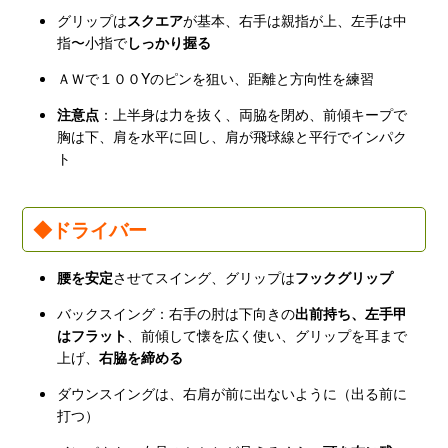
グリップは
スクエア
が基本、右手は親指が上、左手は中
指〜小指で
しっかり握る
ＡＷで１００Yのピンを狙い、距離と方向性を練習
注意点
：上半身は力を抜く、両脇を閉め、前傾キープで
胸は下、肩を水平に回し、肩が飛球線と平行でインパク
ト
◆ドライバー
腰を安定
させてスイング、グリップは
フックグリップ
バックスイング：右手の肘は下向きの
出前持ち、左手甲
はフラット
、前傾して懐を広く使い、グリップを耳まで
上げ、
右脇を締める
ダウンスイングは、右肩が前に出ないように（出る前に
打つ）