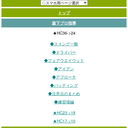
トップ
森下プロ指導
★HC36->24
◆スイング一般
◆ドライバー
◆フェアウエイウッド
◆アイアン
◆アプローチ
◆パッティング
◆注意点のまとめ
◆練習場編
★HC23->18
★HC17->10