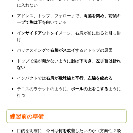
に入れない
アドレス、トップ、フォローまで、
両脇を閉め、前傾キ
ープで胸は下
を向いている
インサイドアウト
をイメージ、右肩が前に出ると引っ掛
け
バックスイングで
右膝がスエイ
するとトップの原因
トップで脇が開かないように
肘は下向き、左手首は折れ
ない
インパクトでは
右肩が飛球線と平行
、
左脇を絞める
テニスのラケットのように、
ボールの上をこする
ように
打つ
練習前の準備
目的を明確に：今日は
何を改善
したいのか（方向性？飛