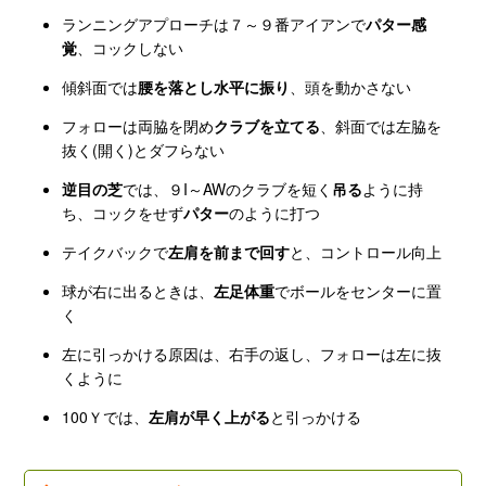
ランニングアプローチは７～９番アイアンで
パター感
覚
、コックしない
傾斜面では
腰を落とし水平に振り
、頭を動かさない
フォローは両脇を閉め
クラブを立てる
、斜面では左脇を
抜く(開く)とダフらない
逆目の芝
では、９I～AWのクラブを短く
吊る
ように持
ち、コックをせず
パター
のように打つ
テイクバックで
左肩を前まで回す
と、コントロール向上
球が右に出るときは、
左足体重
でボールをセンターに置
く
左に引っかける原因は、右手の返し、フォローは左に抜
くように
100Ｙでは、
左肩が早く上がる
と引っかける