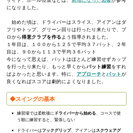
になりました。
始めた頃は、ドライバーはスライス、アイアンはダ
フリやトップ、グリーン回りは行ったり来たりで、プ
ロから
得意クラブを作る
よう指導されました。
１年目は、１００から１２５で平均３７パット、２年
目は、９０から１１３で平均３６パット
今になって思えば、パットはほとんど練習せずカップ
を行ったり来たり、もっと早くから
パット練習
をすれ
ばよかったと思います。特に、
アプローチ
と
パット
が
良くなればスコアは劇的によくなりました。
◆スイングの基本
練習場では柔軟後に
ドライバーから始める
、コースで使
う順に練習すると、緊張しない
ドライバーは
フックグリップ
、アイアンは
スクウェアグ