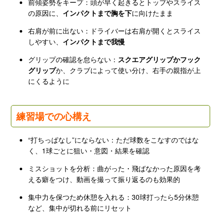
前傾姿勢をキープ：頭が早く起きるとトップやスライス
の原因に、
インパクトまで胸を下
に向けたまま
右肩が前に出ない：ドライバーは右肩が開くとスライス
しやすい、
インパクトまで我慢
グリップの確認を怠らない：
スクエアグリップかフック
グリップ
か、クラブによって使い分け、右手の親指が上
にくるように
練習場での心構え
“打ちっぱなし”にならない：ただ球数をこなすのではな
く、1球ごとに狙い・意図・結果を確認
ミスショットを分析：曲がった・飛ばなかった原因を考
える癖をつけ、動画を撮って振り返るのも効果的
集中力を保つため休憩を入れる：30球打ったら5分休憩
など、集中が切れる前にリセット