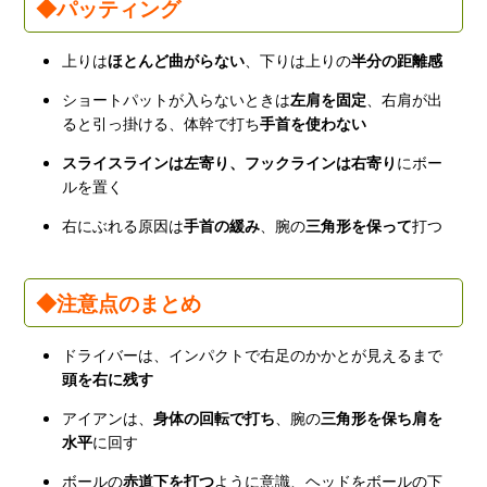
◆パッティング
上りは
ほとんど曲がらない
、下りは上りの
半分の距離感
ショートパットが入らないときは
左肩を固定
、右肩が出
ると引っ掛ける、体幹で打ち
手首を使わない
スライスラインは左寄り、フックラインは右寄り
にボー
ルを置く
右にぶれる原因は
手首の緩み
、腕の
三角形を保って
打つ
◆注意点のまとめ
ドライバーは、インパクトで右足のかかとが見えるまで
頭を右に残す
アイアンは、
身体の回転で打ち
、腕の
三角形を保ち肩を
水平
に回す
ボールの
赤道下を打つ
ように意識、ヘッドをボールの下