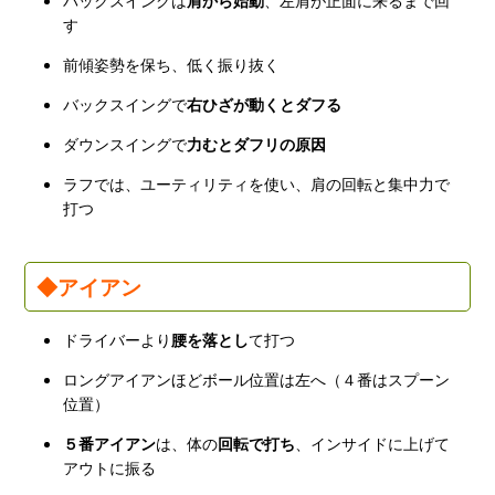
す
前傾姿勢を保ち、低く振り抜く
バックスイングで
右ひざが動くとダフる
ダウンスイングで
力むとダフリの原因
ラフでは、ユーティリティを使い、肩の回転と集中力で
打つ
◆アイアン
ドライバーより
腰を落とし
て打つ
ロングアイアンほどボール位置は左へ（４番はスプーン
位置）
５番アイアン
は、体の
回転で打ち
、インサイドに上げて
アウトに振る