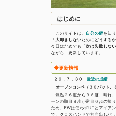
はじめに
このサイトは、
自分の癖
を知
「
大叩きしない
ためにどうする
今日はだめでも「
次は失敗しな
ながら、更新しています。
◆更新情報
２６．７．３０
最近の成績
オープンコンペ（３０パット、
気温２６度から３６度、晴れ、南西
ーンの順目８歩が逆目６歩の振
ため、FWは使わずUTとアイア
で、クロスハンドで方向出しパ