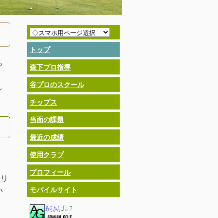
トップ
も
森下プロ指導
谷プロのスクール
し
チップス
当面の課題
最近の成績
使用クラブ
プロフィール
グリ
い
モバイルサイト