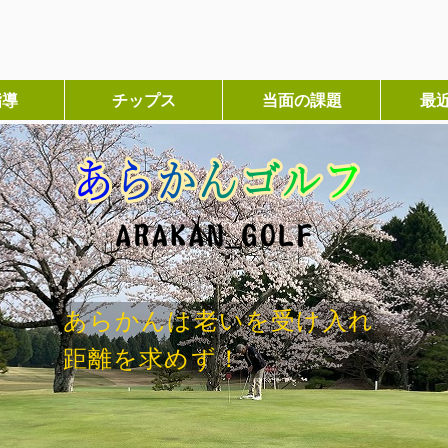
指導
チップス
当面の課題
最
あらかんは老いを受け入れ
距離を求めず！